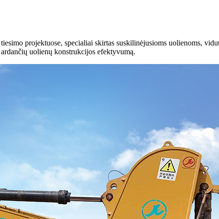
iesimo projektuose, specialiai skirtas suskilinėjusioms uolienoms, vidu
ą ardančių uolienų konstrukcijos efektyvumą.