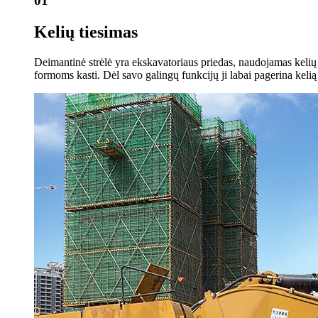
01
Kelių tiesimas
Deimantinė strėlė yra ekskavatoriaus priedas, naudojamas kelių t
formoms kasti. Dėl savo galingų funkcijų ji labai pagerina keli