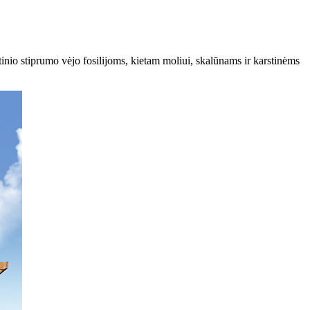
tinio stiprumo vėjo fosilijoms, kietam moliui, skalūnams ir karstinėms