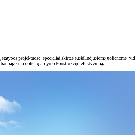
tatybos projektuose, specialiai skirtas suskilinėjusioms uolienoms, vid
 labai pagerina uolienų ardymo konstrukcijų efektyvumą.