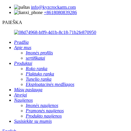
info@kyzcrockarm.com
+8618080839286
PAIEŠKA
Pradžia
Apie mus
Įmonės profilis
sertifikatai
Produktai
Roko ranka
Plaktuko ranka
Tunelio ranka
Eksploatacinės medžiagos
Mūsų paslauga
Atvejai
Naujienos
Įmonės naujienos
Pramonės naujienos
Produkto naujienos
Susisiekite su mumis